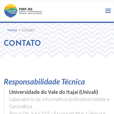
To
na
Home
Contato
CONTATO
Responsabilidade Técnica
Universidade do Vale do Itajaí (Univali)
Laboratório de Informática da Biodiversidade e
Geomática
Bloco D6, Sala 215 / Escola do Mar, Ciência e